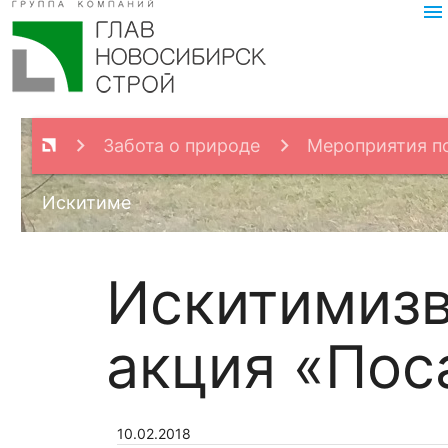
menu
Забота о природе
Мероприятия п
Искитиме
Искитимизв
акция «Пос
10.02.2018