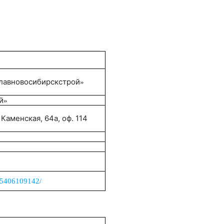
лавновосибирскстрой
»
й
»
 Каменская, 64а, оф. 114
r/5406109142/