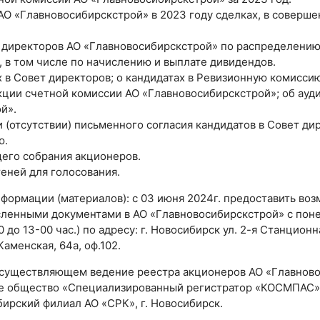
АО «Главновосибирскстрой» в 2023 году сделках, в соверш
 директоров АО «Главновосибирскстрой» по распределению
, в том числе по начислению и выплате дивидендов.
 в Совет директоров; о кандидатах в Ревизионную комиссию
ии счетной комиссии АО «Главновосибирскстрой»; об ауди
й».
(отсутствии) письменного согласия кандидатов в Совет дир
ю.
его собрания акционеров.
еней для голосования.
формации (материалов): с 03 июня 2024г. предоставить во
ленными документами в АО «Главновосибирскстрой» с понед
0 до 13-00 час.) по адресу: г. Новосибирск ул. 2-я Станцион
Каменская, 64а, оф.102.
осуществляющем ведение реестра акционеров АО «Главново
е общество «Специализированный регистратор «КОСМПАС».
ирский филиал АО «СРК», г. Новосибирск.