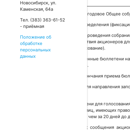
Новосибирск, ул.
Каменская, 64а
Созвать годовое Общее соб
Тел. (383) 363-61-52
Дата определения (фиксаци
- приёмная
Форма проведения собрания
Положение об
присутствия акционеров дл
обработке
на голосование).
персональных
данных
Заполненные бюллетени на
нарочно.
Дата окончания приема бюл
Адрес для направления запо
52а.
Бюллетени для голосования
списке лиц, имеющих право
позднее чем за 20 дней до
Порядок сообщения акцион