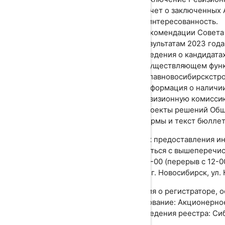
Отчет о заключенных 
заинтересованность.
Рекомендации Совета
результатам 2023 года
Сведения о кандидатах
осуществляющем функц
«Главновосибирскстро
Информация о наличии 
ревизионную комисси
Проекты решений Общ
Формы и текст бюллет
Порядок предоставления ин
знакомиться с вышеперечис
00 до 16-00 (перерыв с 12-0
служба; г. Новосибирск, ул. 
Сведения о регистраторе, 
наименование: Акционерно
Место ведения реестра: Сиб