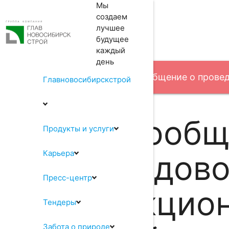
Мы
создаем
лучшее
будущее
каждый
день
Акционерам
Сообщение о провед
Главновосибирскстрой
Сообщ
Продукты и услуги
Карьера
годово
Пресс-центр
акцио
Тендеры
Забота о природе