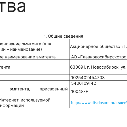
тва
1. Общие сведения
менование эмитента (для
Акционерное общество
Г
«
ии – наименование)
ое наименование эмитента
АО
Главновосибирскстро
«
тента
630091, г. Новосибирск, ул.
1025402454703
5406109142
д эмитента, присвоенный
10048-F
 Интернет, используемой
http://www.disclosure.ru/issue
информации