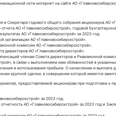
икационной сети интернет на сайте АО «Главновосибирск
я и Секретаря годового общего собрания акционеров АО «
 отчета АО «Главновосибирскстрой», годовой бухгалтерской
езультатах АО «Главновосибирскстрой» за 2023 год.
ой организации АО «Главновосибирскстрой».
зионной комиссии АО «Главновосибирскстрой».
та директоров АО «Главновосибирскстрой».
пенсаций членам Совета директоров и Ревизионной комис
рой», в связи с выполнением ими обязанностей в указанных
ления и использования прибыли. О начислении и выплате д
нии крупной сделки, в совершении которой имеется заинт
ериалов), предоставляемой акционерам при подготовке к 
вновосибирскстрой» за 2023 год.
я отчетность АО «Главновосибирскстрой» за 2023 год и Зак
ой комиссии АО «Главновосибирскстрой» за 2023 год.