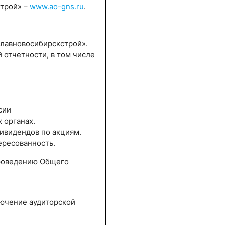
строй» –
www.ao-gns.ru
.
Главновосибирскстрой».
 отчетности, в том числе
сии
 органах.
ивидендов по акциям.
ересованность.
проведению Общего
лючение аудиторской