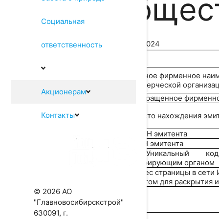
общес
Социальная
31.05.2024
ответственность
1.1. Полное фирменное наи
некоммерческой организац
Акционерам
1.2. Сокращенное фирменн
Контакты
1.3. Место нахождения эми
1.4. ОГРН эмитента
1.5. ИНН эмитента
1.6. Уникальный ко
регистрирующим органом
1.7. Адрес страницы в сети
эмитентом для раскрытия 
© 2026 АО
"Главновосибирскстрой"
630091, г.