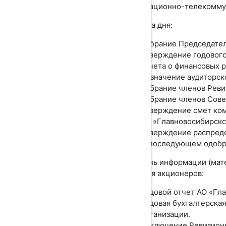
информационно-телекоммун
Повестка дня:
Избрание Председател
Утверждение годового
отчета о финансовых р
Назначение аудиторск
Избрание членов Реви
Избрание членов Сове
Утверждение смет ком
АО «Главновосибирскст
Утверждение распреде
О последующем одобре
Перечень информации (мат
собрания акционеров:
Годовой отчет АО «Гла
Годовая бухгалтерска
организации.
Заключение Ревизионн