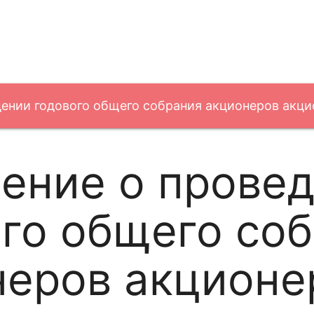
ении годового общего собрания акционеров акц
ение о прове
го общего со
неров акционе