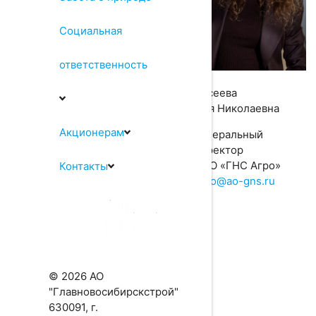
Социальная
ответственность
Моисеева
Юлия Николаевна
Акционерам
Генеральный
директор
ООО «ГНС Агро»
Контакты
agro@ao-gns.ru
© 2026 АО
"Главновосибирскстрой"
630091, г.