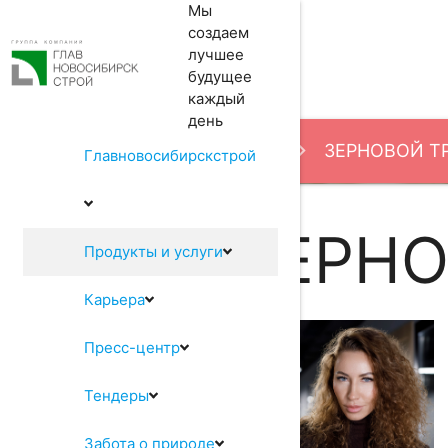
Мы
создаем
лучшее
будущее
каждый
день
Продукты и услуги
ЗЕРНОВОЙ Т
Главновосибирскстрой
ЗЕРНО
Продукты и услуги
Карьера
Пресс-центр
Тендеры
Забота о природе