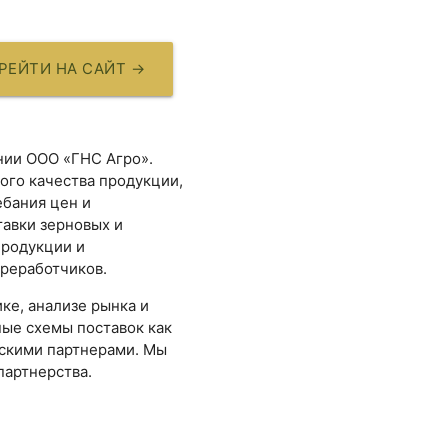
РЕЙТИ НА САЙТ
→
нии ООО «ГНС Агро».
ого качества продукции,
ебания цен и
авки зерновых и
продукции и
реработчиков.
ке, анализе рынка и
ные схемы поставок как
ескими партнерами. Мы
партнерства.