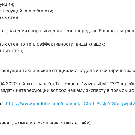
укции;
о несущей способности;
ных стен
 от значения сопротивления теплопередаче R и коэффициен
ых стен по теплоэффективности, виды кладок;
нних стен;
, ведущий технический специалист отдела инжиниринга зав
.04.2020 зайти на наш YouTube-канал "zavodsibyt" ????пере
??задать интересующий вопрос нашему эксперту в прямом эф
ал:
https://www.youtube.com/channel/UC9uTiAvQpArS5qgwp4
анал, жмите колокольчик, ставьте лайк)