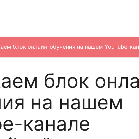
аем блок онлайн-обучения на нашем YouTube-кана
аем блок онл
ния на нашем
be-канале