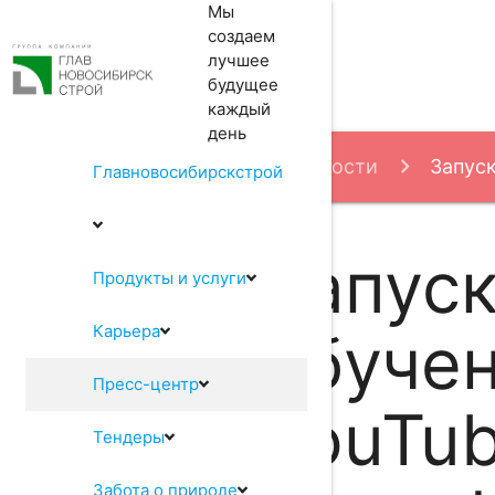
Мы
создаем
лучшее
будущее
каждый
день
Пресс-центр
Новости
Запуск
Главновосибирскстрой
Запуск
Продукты и услуги
Карьера
обуче
Пресс-центр
YouTu
Тендеры
Забота о природе