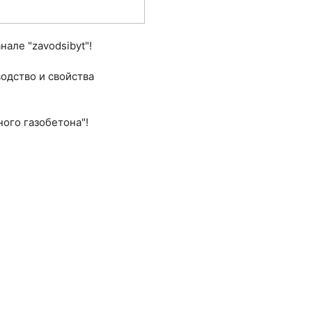
але "zavodsibyt"!
водство и свойства
ного газобетона"!