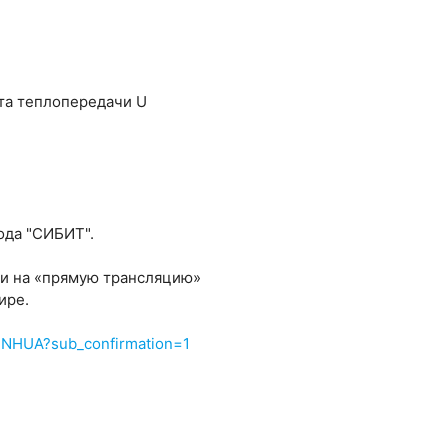
та теплопередачи U
ода "СИБИТ".
йти на «прямую трансляцию»
ире.
2NHUA?sub_confirmation=1