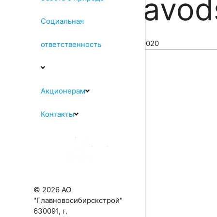
"zavod
Социальная
22.04.2020
ответственность
Акционерам
Контакты
© 2026 АО
"Главновосибирскстрой"
630091, г.