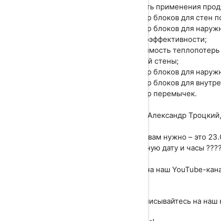
✅ область применения прод
✅ подбор блоков для стен п
✅ подбор блоков для наруж
по теплоэффективности;
✅ зависимость теплопотерь
наружной стены;
✅ подбор блоков для наружн
✅ подбор блоков для внутре
✅ подбор перемычек.
Спикер: Александр Троцкий
⠀⠀⠀
Все, что вам нужно – это 23
в указанную дату и часы ??
Ссылка на наш YouTube-кан
⠀
Подписывайтесь на наш к