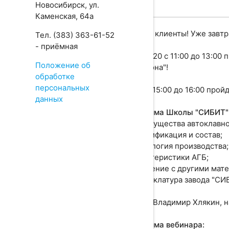
Новосибирск, ул.
Каменская, 64а
Дорогие клиенты! Уже завтр
Тел. (383) 363-61-52
- приёмная
23.04.2020 с 11:00 до 13:0
Положение об
газобетона"!
обработке
персональных
Далее с 15:00 до 16:00 про
данных
⠀⠀
Программа Школы "СИБИТ"
✅ преимущества автоклавног
✅ классификация и состав;
✅ технология производства;
✅ характеристики АГБ;
✅ сравнение с другими мат
✅ номенклатура завода "СИБ
Спикер: Владимир Хлякин, н
Программа вебинара: