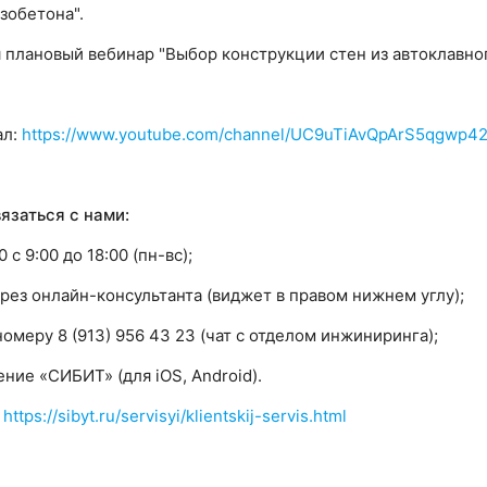
зобетона".
ся плановый вебинар "Выбор конструкции стен из автоклавног
ал:
https://www.youtube.com/channel/UC9uTiAvQpArS5qgwp4
язаться с нами:
 с 9:00 до 18:00 (пн-вс);
через онлайн-консультанта (виджет в правом нижнем углу);
номеру 8 (913) 956 43 23 (чат с отделом инжиниринга);
ние «СИБИТ» (для iOS, Android).
:
https://sibyt.ru/servisyi/klientskij-servis.html