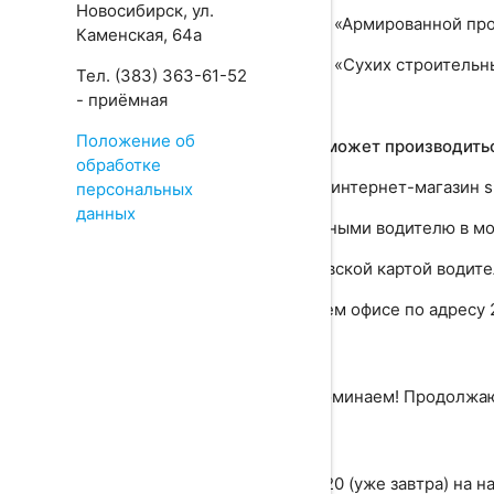
Новосибирск, ул.
✔️ Склад «Армированной прод
Каменская, 64а
✔️ Склад «Сухих строительны
Тел. (383) 363-61-52
- приёмная
⠀
Положение об
Оплата может производить
обработке
✅ через интернет-магазин si
персональных
данных
✅ наличными водителю в мо
✅ банковской картой водите
✅ в нашем офисе по адресу 
⠀
Напоминаем! Продолжаю
⠀
17.04.2020 (уже завтра) на