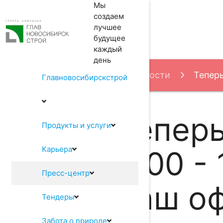
Мы
создаем
лучшее
будущее
каждый
день
Пресс-центр
Новости
Теперь
Главновосибирскстрой
Теперь
Продукты и услуги
Карьера
8:00 -
Пресс-центр
наш оф
Тендеры
Забота о природе