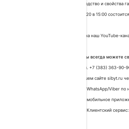
"Производство и свойства га
23.04.2020 в 15:00 состоит
⠀
Ссылка на наш YouTube-кан
⠀
Также Вы всегда можете св
✔️ по тел. +7 (383) 363-90-90
✔️ на нашем сайте sibyt.ru 
✔️ через WhatsApp/Viber по 
✔️ через мобильное приложе
✔️ через Клиентский сервис
НАЗАД