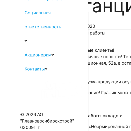
Станци
Социальная
16.04.2020
ответственность
Уважаемые клиенты!
Акционерам
У нас отличные новости! Теп
2-я Станционная, 52а, в ост
Контакты
Отгрузка продукции осу
Внимание! График может
⠀
© 2026 АО
Режим работы складов:
"Главновосибирскстрой"
✔️ Склад «Неармированной п
630091, г.