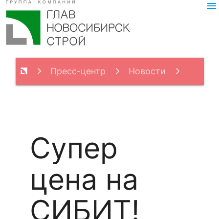
menu
Пресс-центр
Новости
Супер цена на СИБИТ!
Супер
цена на
СИБИТ!