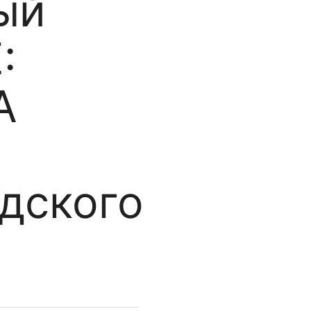
ый
:
А
о
дского