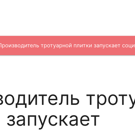
Производитель тротуарной плитки запускает соц
нсформации городского пространства
водитель трот
 запускает