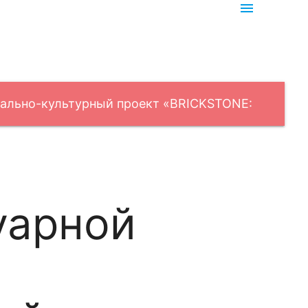
menu
иально-культурный проект «BRICKSTONE:
уарной