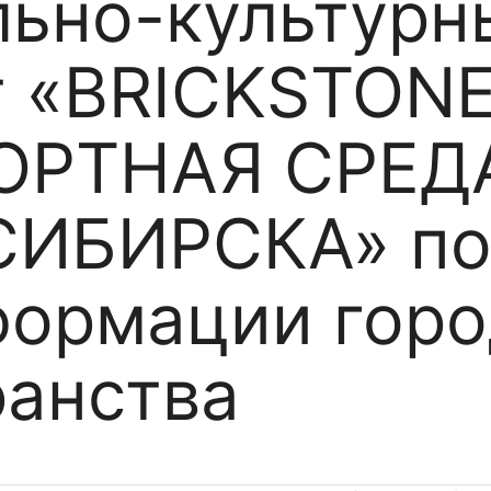
льно-культурн
т «BRICKSTONE
ОРТНАЯ СРЕД
ИБИРСКА» п
формации горо
ранства