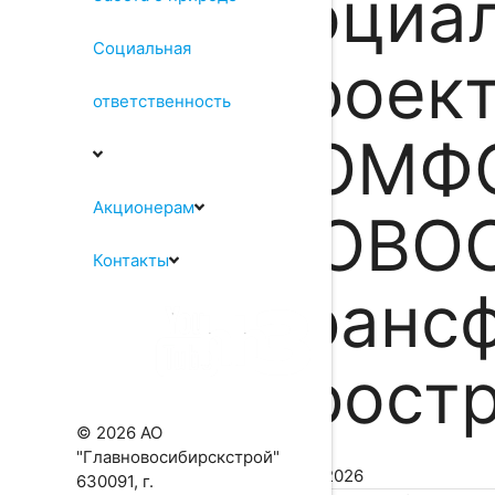
социа
Социальная
проек
ответственность
КОМФ
Акционерам
НОВОС
Контакты
транс
прост
© 2026 АО
"Главновосибирскстрой"
23.04.2026
630091, г.