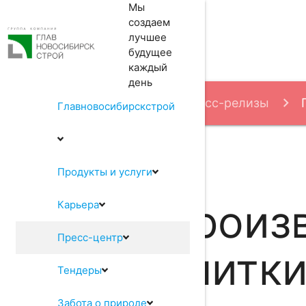
Мы
создаем
лучшее
будущее
каждый
день
Пресс-центр
Пресс-релизы
Главновосибирскстрой
КОМФОРТНАЯ СРЕДА НОВОСИБИРСКА» по тра
Продукты и услуги
Произ
Карьера
Пресс-центр
плитки
Тендеры
Забота о природе