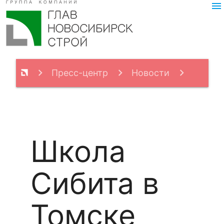
menu
Пресс-центр
Новости
Школа Сибита в Томске
Школа
Сибита в
Томске