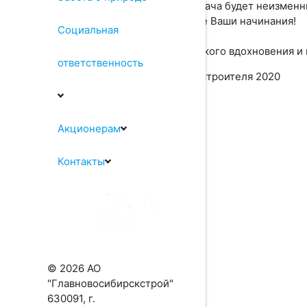
Пусть удача будет неизменн
ждет все Ваши начинания!
Социальная
Творческого вдохновения и
ответственность
НАЗАД
Акционерам
Контакты
© 2026 АО
"Главновосибирскстрой"
630091, г.