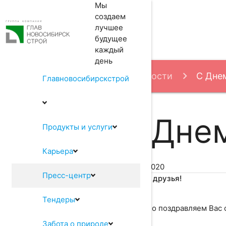
Мы
создаем
лучшее
будущее
каждый
день
Пресс-центр
Новости
С Дне
Главновосибирскстрой
С Днем
Продукты и услуги
Карьера
10.08.2020
Пресс-центр
Дорогие друзья!
Тендеры
Сердечно поздравляем Вас 
Забота о природе