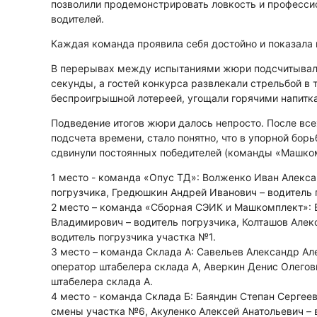
позволили продемонстрировать ловкость и професс
водителей.
Каждая команда проявила себя достойно и показала 
В перерывах между испытаниями жюри подсчитыва
секунды, а гостей конкурса развлекали стрельбой в 
беспроигрышной лотереей, угощали горячими напитк
Подведение итогов жюри далось непросто. После все
подсчета времени, стало понятно, что в упорной бор
сдвинули постоянных победителей (команды «Машко
1 место - команда «Опус ТД»: Волженко Иван Алекса
погрузчика, Гредюшкин Андрей Иванович – водитель 
2 место – команда «Сборная СЭИК и Машкомплект»: 
Владимирович – водитель погрузчика, Колташов Алек
водитель погрузчика участка №1.
3 место – команда Склада А: Савельев Александр Ал
оператор штабелера склада А, Аверкин Денис Олегов
штабелера склада А.
4 место - команда Склада Б: Баяндин Степан Сергеев
смены участка №6, Акуленко Алексей Анатольевич – 