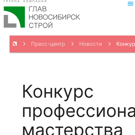
menu
Пресс-центр
Новости
Конку
профессионального мастерства среди водит
Конкурс
профессиона
мастерства