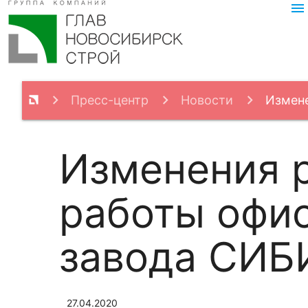
menu
Пресс-центр
Новости
Измен
Изменения 
работы офи
завода СИБ
27.04.2020