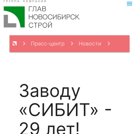
menu
Пресс-центр
Новости
Заводу «СИБИТ» - 29 лет!
Заводу
«СИБИТ» -
29 лет!