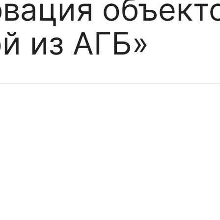
вация объекто
й из АГБ»