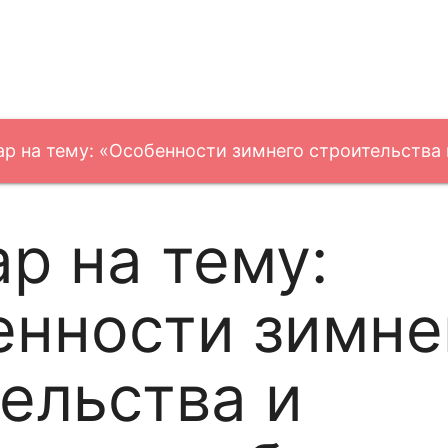
р на тему: «Особенности зимнего строительства 
р на тему:
енности зимне
ельства и