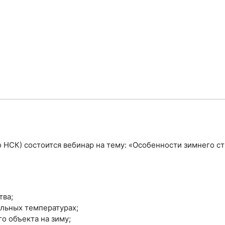
(по НСК) состоится вебинар на тему: «Особенности зимнего 
тва;
ельных температурах;
о объекта на зиму;