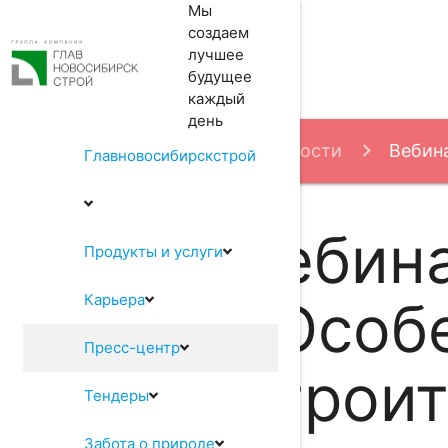
Мы
создаем
лучшее
будущее
каждый
день
Пресс-центр
Новости
Вебина
Главновосибирскстрой
Вебина
Продукты и услуги
Карьера
«Особ
Пресс-центр
строит
Тендеры
Забота о природе