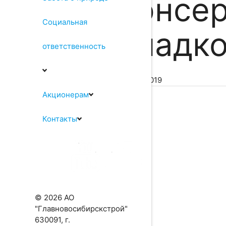
консер
Социальная
кладко
ответственность
10.10.2019
Акционерам
Контакты
© 2026 АО
"Главновосибирскстрой"
630091, г.