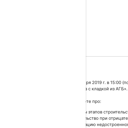
24 октября 2019 г. в 15:00 
объектов с кладкой из АГБ».
Вы узнаете про:
варианты этапов строительс
строительство при отрицат
консервацию недостроенног