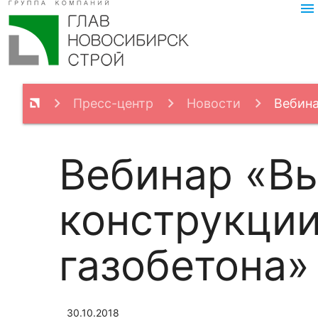
menu
Пресс-центр
Новости
Вебина
Вебинар «В
конструкции
газобетона»
30.10.2018